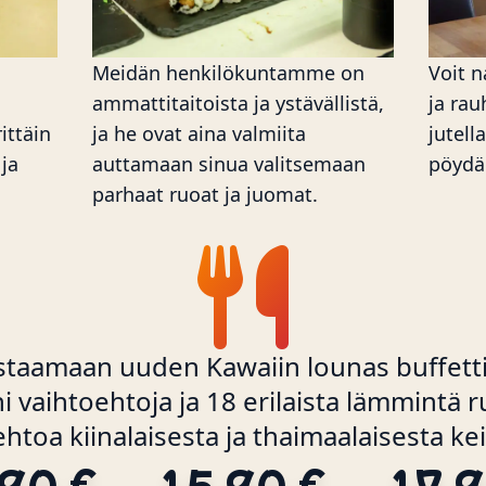
Meidän henkilökuntamme on
Voit n
ammattitaitoista ja ystävällistä,
ja rau
ittäin
ja he ovat aina valmiita
jutell
ja
auttamaan sinua valitsemaan
pöydä
parhaat ruoat ja juomat.
staamaan uuden Kawaiin lounas buffetti
i vaihtoehtoja ja 18 erilaista lämmintä 
htoa kiinalaisesta ja thaimaalaisesta kei
,90 €
15,90 €
17,9