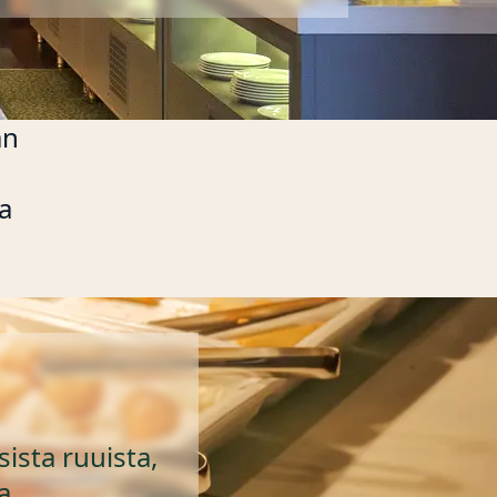
an
ta
sista ruuista,
a.