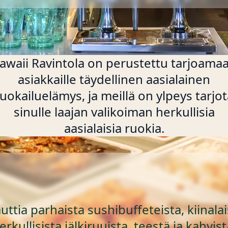
awaii Ravintola on perustettu tarjoama
asiakkaille täydellinen aasialainen
uokailuelämys, ja meillä on ylpeys tarjo
sinulle laajan valikoiman herkullisia
aasialaisia ruokia.
auttia parhaista sushibuffeteista, kiinalai
erkullisista jälkiruuista, teestä ja kahvist