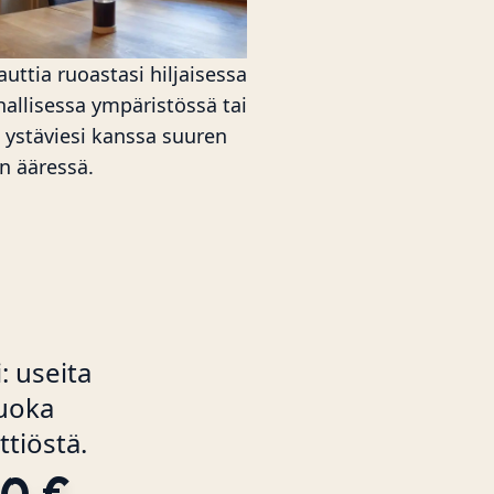
auttia ruoastasi hiljaisessa
hallisessa ympäristössä tai
a ystäviesi kanssa suuren
n ääressä.
: useita
ruoka
ttiöstä.
0 €