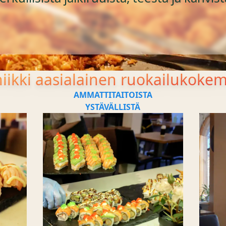
iikki aasialainen ruokailukoke
AMMATTITAITOISTA
YSTÄVÄLLISTÄ