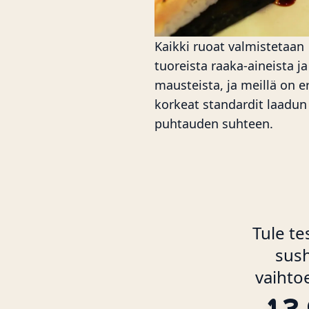
Kaikki ruoat valmistetaan
tuoreista raaka-aineista ja
mausteista, ja meillä on er
korkeat standardit laadun 
puhtauden suhteen.
Tule te
sush
vaihtoe
13