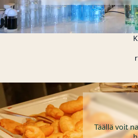
K
r
Täällä voit n
h