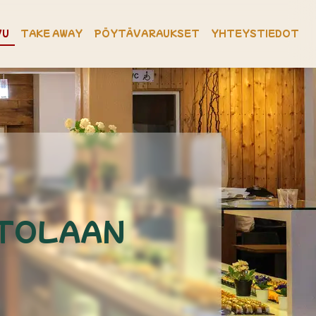
VU
TAKE AWAY
PÖYTÄVARAUKSET
YHTEYSTIEDOT
NTOLAAN